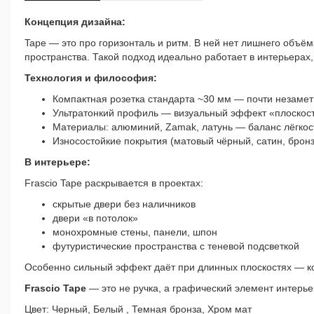
Концепция дизайна:
Tape — это про горизонталь и ритм. В ней нет лишнего объё
пространства. Такой подход идеально работает в интерьерах,
Технология и философия:
Компактная розетка стандарта ~30 мм — почти незамет
Ультратонкий профиль — визуальный эффект «плоскос
Материалы: алюминий, Zamak, латунь — баланс лёгкос
Износостойкие покрытия (матовый чёрный, сатин, брон
В интерьере:
Frascio Tape раскрывается в проектах:
скрытые двери без наличников
двери «в потолок»
монохромные стены, панели, шпон
футуристические пространства с теневой подсветкой
Особенно сильный эффект даёт при длинных плоскостях — ко
Frascio Tape
— это не ручка, а графический элемент интерь
Цвет: Черный, Белый , Темная бронза, Хром мат