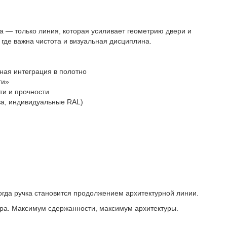
ма — только линия, которая усиливает геометрию двери и
 где важна чистота и визуальная дисциплина.
ная интеграция в полотно
ти»
ти и прочности
за, индивидуальные RAL)
гда ручка становится продолжением архитектурной линии.
ера. Максимум сдержанности, максимум архитектуры.